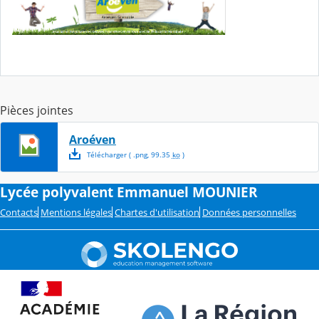
Pièces jointes
Aroéven
Télécharger
( .
png
,
99.35
ko
)
Lycée polyvalent Emmanuel MOUNIER
Contacts
Mentions légales
Chartes d'utilisation
Données personnelles