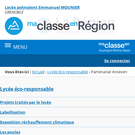
Panneau de gestion des cookies
Lycée polyvalent Emmanuel MOUNIER
Menu de la rubrique
Contenu
GRENOBLE
MENU
Se connecter
Vous êtes ici :
Accueil
›
Lycée éco-responsable
›
Partenariat Aroeven
Lycée éco-responsable
Projets traités par le lycée
Labellisation
Exposition réchauffement climatique
Les poules