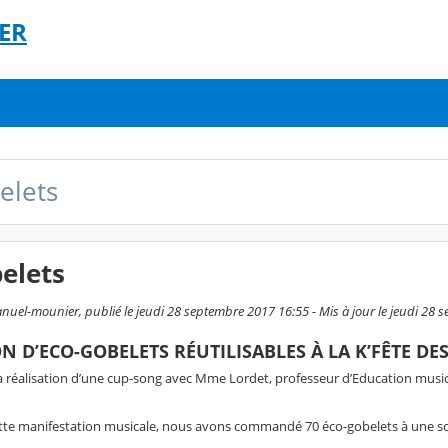
ER
elets
elets
el-mounier, publié le jeudi 28 septembre 2017 16:55 - Mis à jour le jeudi 28 
ON D’ECO-GOBELETS RÉUTILISABLES À LA K’FÊTE DE
 la réalisation d’une cup-song avec Mme Lordet, professeur d’Education music
ette manifestation musicale, nous avons commandé 70 éco-gobelets à une soci