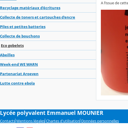
A l’issue de cet
Recyclage matériaux d'écritures
Collecte de toners et cartouches d'encre
Piles et petites batteries
Collecte de bouchons
Eco gobelets
Abeilles
Week-end WE WARN
Partenariat Aroeven
Lutte contre ebola
Lycée polyvalent Emmanuel MOUNIER
Contacts
Mentions légales
Chartes d'utilisation
Données personnelles