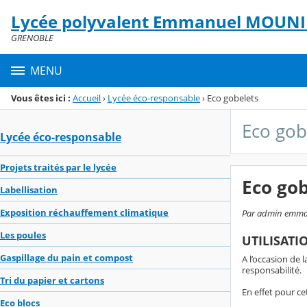
Panneau de gestion des cookies
Lycée polyvalent Emmanuel MOUNI
Menu de la rubrique
Contenu
GRENOBLE
MENU
Vous êtes ici :
Accueil
›
Lycée éco-responsable
›
Eco gobelets
Eco gob
Lycée éco-responsable
Projets traités par le lycée
Eco gob
Labellisation
Exposition réchauffement climatique
Par admin emmanu
Les poules
UTILISATI
Gaspillage du pain et compost
A l’occasion de
responsabilité.
Tri du papier et cartons
En effet pour c
Eco blocs