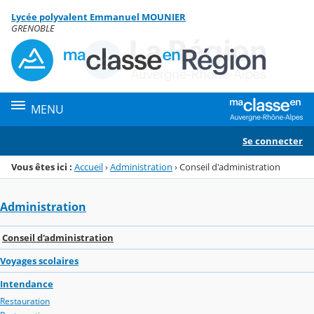
Panneau de gestion des cookies
Lycée polyvalent Emmanuel MOUNIER
Menu de la rubrique
Contenu
GRENOBLE
MENU
Se connecter
Vous êtes ici :
Accueil
›
Administration
›
Conseil d'administration
Administration
Conseil d'administration
Voyages scolaires
Intendance
Restauration