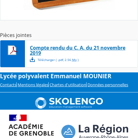
Pièces jointes
Compte rendu du C. A. du 21 novembre
2019
Télécharger
( .
pdf
,
2.56
Mo
)
Lycée polyvalent Emmanuel MOUNIER
Contacts
Mentions légales
Chartes d'utilisation
Données personnelles