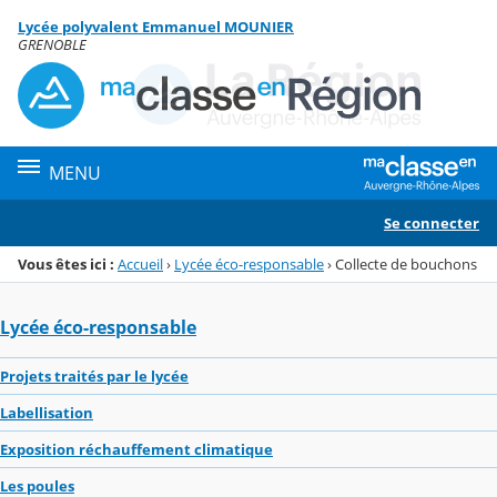
Panneau de gestion des cookies
Lycée polyvalent Emmanuel MOUNIER
Menu de la rubrique
Contenu
GRENOBLE
MENU
Se connecter
Vous êtes ici :
Accueil
›
Lycée éco-responsable
›
Collecte de bouchons
Lycée éco-responsable
Projets traités par le lycée
Labellisation
Exposition réchauffement climatique
Les poules