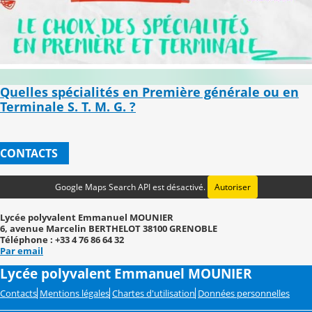
Quelles spécialités en Première générale ou en
Terminale S. T. M. G. ?
CONTACTS
Google Maps Search API est désactivé.
Autoriser
Lycée polyvalent Emmanuel MOUNIER
6, avenue Marcelin BERTHELOT 38100 GRENOBLE
Téléphone : +33 4 76 86 64 32
Par email
Lycée polyvalent Emmanuel MOUNIER
Contacts
Mentions légales
Chartes d'utilisation
Données personnelles