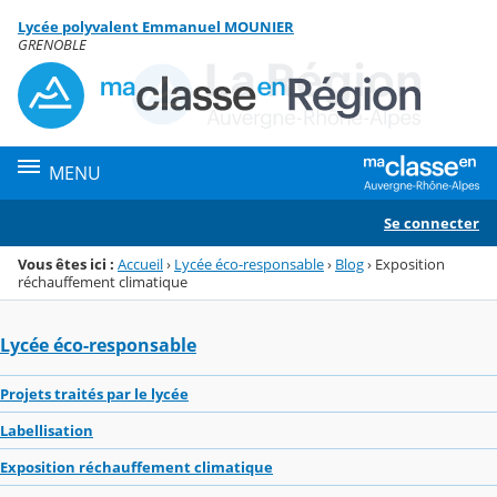
Panneau de gestion des cookies
Lycée polyvalent Emmanuel MOUNIER
Menu de la rubrique
Contenu
GRENOBLE
MENU
Se connecter
Vous êtes ici :
Accueil
›
Lycée éco-responsable
›
Blog
›
Exposition
réchauffement climatique
Lycée éco-responsable
Projets traités par le lycée
Labellisation
Exposition réchauffement climatique