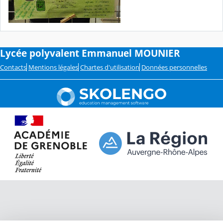
Lycée polyvalent Emmanuel MOUNIER
Contacts
Mentions légales
Chartes d'utilisation
Données personnelles