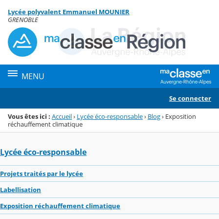
Panneau de gestion des cookies
Lycée polyvalent Emmanuel MOUNIER
Menu de la rubrique
Contenu
GRENOBLE
MENU
Se connecter
Vous êtes ici :
Accueil
›
Lycée éco-responsable
›
Blog
›
Exposition
réchauffement climatique
Lycée éco-responsable
Projets traités par le lycée
Labellisation
Exposition réchauffement climatique