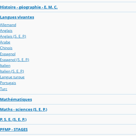
Histoire - géographie - E. M. C.
Langues vivantes
Allemand
Anglais
Anglais (S. E. P.)
Arabe
Chinois
Espagnol
Espagnol (S. E. P.)
Italien
Italien (S. E. P.)
Langue turque
Portugais
Turc
Mathématiques
Maths - sciences (S. E. P.)
P. S. E. (S. E. P.)
PFMP - STAGES