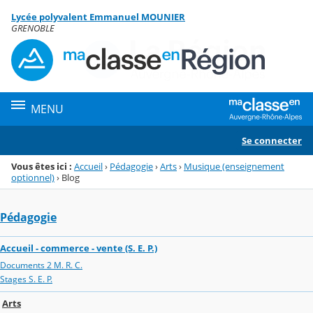
Panneau de gestion des cookies
Lycée polyvalent Emmanuel MOUNIER
Menu de la rubrique
Contenu
GRENOBLE
MENU
Se connecter
Vous êtes ici :
Accueil
›
Pédagogie
›
Arts
›
Musique (enseignement
optionnel)
›
Blog
Pédagogie
Accueil - commerce - vente (S. E. P.)
Documents 2 M. R. C.
Stages S. E. P.
Arts